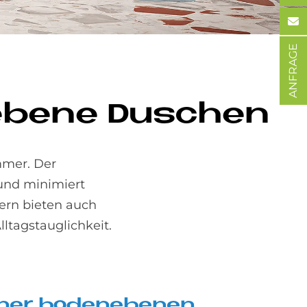
ANFRAGE
n­ebe­ne Du­schen
mmer. Der
 und minimiert
dern bieten auch
ltagstauglichkeit.
­ner bo­den­ebe­nen