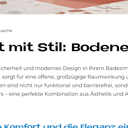
Dusche
eit mit Stil: Bo­de
icherheit und modernes Design in Ihrem Badezi
, sorgt für eine offene, großzügige Raumwirkung
n sind nicht nur funktional und barrierefrei, son
s – eine perfekte Kombination aus Ästhetik und Al
 Kom­fort und die Ele­ganz ei