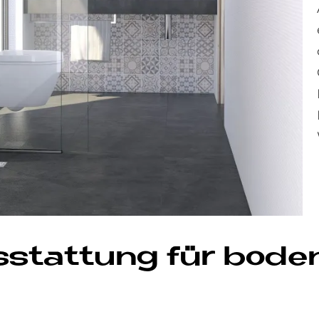
­stat­tung für bo­de