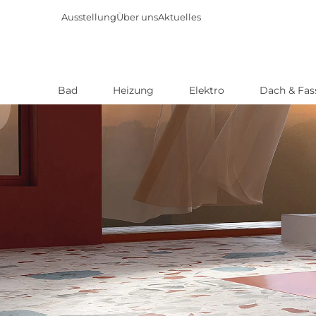
Ausstellung
Über uns
Aktuelles
Bad
Heizung
Elektro
Dach & Fas
Direkt
zum
Inhalt