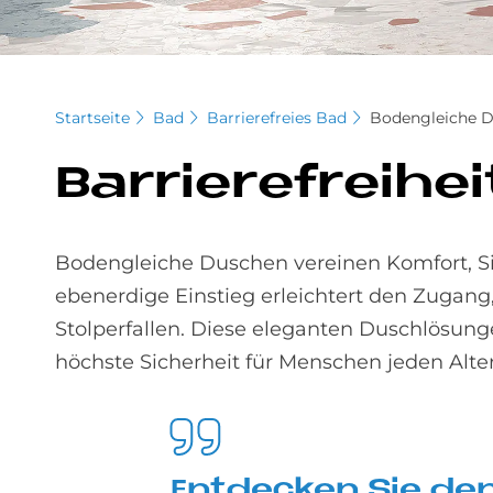
Startseite
Bad
Barrierefreies Bad
Bodengleiche 
Bar­rie­re­frei­h
Bodengleiche Duschen vereinen Komfort, S
ebenerdige Einstieg erleichtert den Zugang
Stolperfallen. Diese eleganten Duschlösunge
höchste Sicherheit für Menschen jeden Alter
Ent­decken Sie den