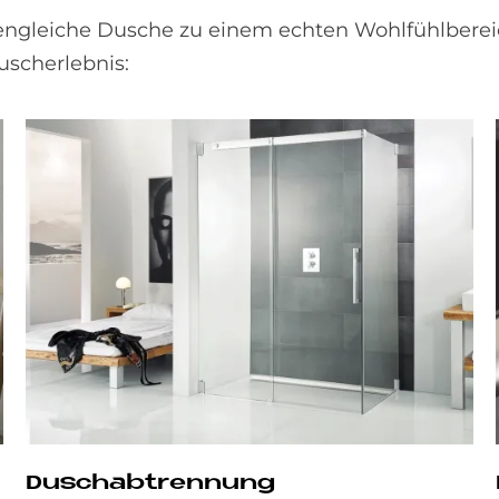
dengleiche Dusche zu einem echten Wohlfühlbereic
uscherlebnis:
Dusch­ab­tren­nung