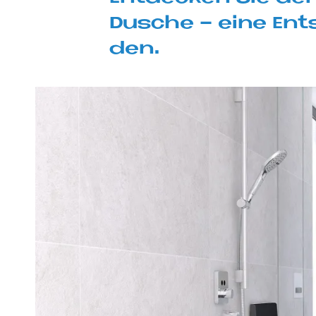
Du­sche - eine Ent­
den.