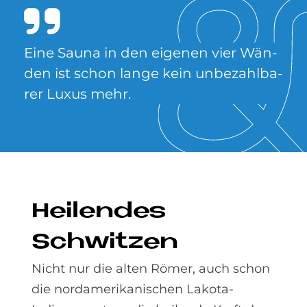
Eine Sau­na in den ei­ge­nen vier Wän­
den ist schon lan­ge kein un­be­zahl­ba­
rer Lu­xus mehr.
Hei­len­des
Schwit­zen
Nicht nur die alten Römer, auch schon
die nordamerikanischen Lakota-