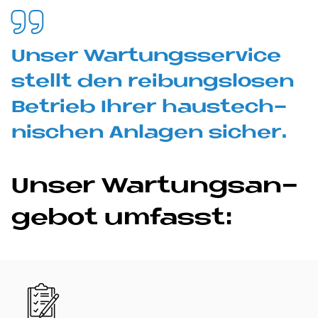
Un­ser War­tungs­ser­vice
stel­lt den rei­bungs­lo­sen
Be­trieb Ih­rer haus­tech­
ni­schen An­la­gen si­cher.
Un­ser War­tungs­an­
ge­bot um­fasst:
Bild