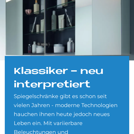
Klas­si­ker - neu
in­ter­pre­tiert
Spiegelschränke gibt es schon seit
vielen Jahren - moderne Technologien
hauchen ihnen heute jedoch neues
Leben ein. Mit variierbare
Beleuchtungen und