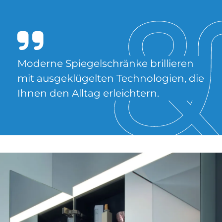
Mo­der­ne Spie­gel­schrän­ke bril­lie­ren
mit aus­ge­klü­gel­ten Tech­no­lo­gi­en, die
Ih­nen den All­tag er­leich­tern.