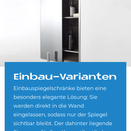
Ein­bau-Va­ri­an­ten
Einbauspiegelschränke bieten eine
besonders elegante Lösung: Sie
werden direkt in die Wand
eingelassen, sodass nur der Spiegel
sichtbar bleibt. Der dahinter liegende