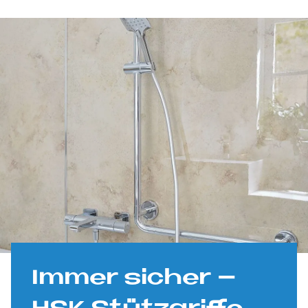
Im­mer si­cher –