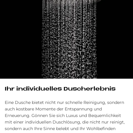
Ihr in­di­vi­du­el­les Du­sch­er­leb­nis
Eine Dusche bietet nicht nur schnelle Reinigung, sondern
auch kostbare Momente der Entspannung und
Erneuerung. Gönnen Sie sich Luxus und Bequemlichkeit
mit einer individuellen Duschlösung, die nicht nur reinigt,
sondern auch Ihre Sinne belebt und Ihr Wohlbefinden