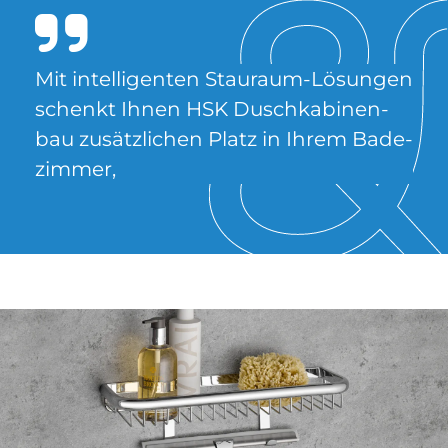
Mit in­tel­li­gen­ten Stau­raum-Lö­sun­gen
schen­kt Ih­nen HSK Dusch­ka­bi­nen­
bau zu­sätz­li­chen Pla­tz in Ih­rem Ba­de­
zim­mer,