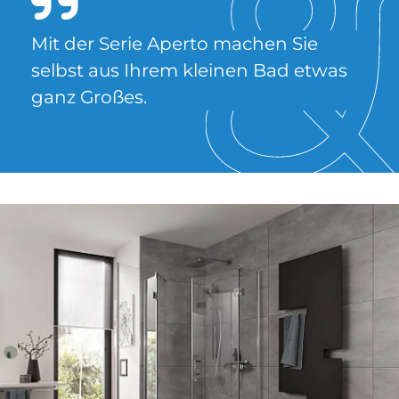
Mit der Se­rie Aper­to ma­chen Sie
selbst aus Ih­rem klei­nen Bad et­was
ganz Gro­ßes.