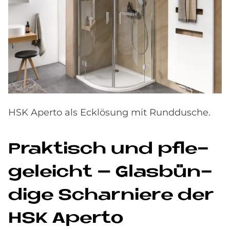
HSK Aperto als Ecklösung mit Runddusche.
Prak­tisch und pfle­
ge­leicht – Glas­bün­
di­ge Schar­nie­re der
HSK Aper­to